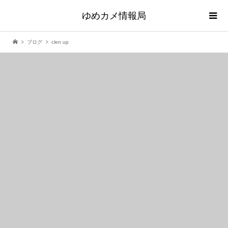
ゆめカメ情報局
ブログ
clen up