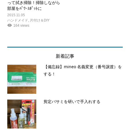
って拭き掃除！掃除しながら
部屋をﾊﾟﾜｰｽﾎﾟｯﾄに
2015.11.05
ハンドメイド
,
片付け＆DIY
164 views
新着記事
【備忘録】mineo 名義変更（番号譲渡）を
する！
剪定バサミを研いで手入れする