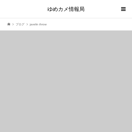
ゆめカメ情報局
ブログ
javelin throw