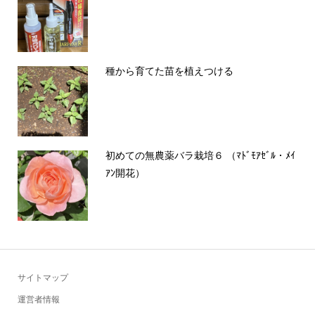
種から育てた苗を植えつける
初めての無農薬バラ栽培６ （ﾏﾄﾞﾓｱｾﾞﾙ・ﾒｲ
ｱﾝ開花）
サイトマップ
運営者情報