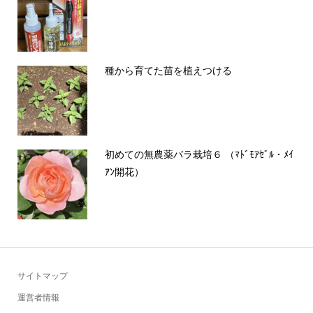
種から育てた苗を植えつける
初めての無農薬バラ栽培６ （ﾏﾄﾞﾓｱｾﾞﾙ・ﾒｲ
ｱﾝ開花）
サイトマップ
運営者情報