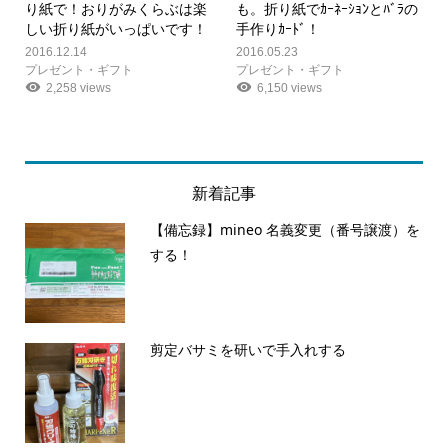
り紙で！おりがみくらぶは楽
も。折り紙でｶｰﾈｰｼｮﾝとﾊﾞﾗの
しい折り紙がいっぱいです！
手作りｶｰﾄﾞ！
2016.12.14
2016.05.23
プレゼント・ギフト
プレゼント・ギフト
2,258 views
6,150 views
新着記事
【備忘録】mineo 名義変更（番号譲渡）を
する！
剪定バサミを研いで手入れする