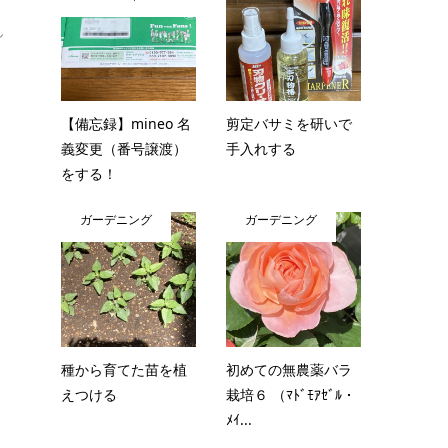
ん
【備忘録】mineo 名
剪定バサミを研いで
義変更（番号譲渡）
手入れする
をする！
ガーデニング
ガーデニング
種から育てた苗を植
初めての無農薬バラ
えつける
栽培６ （ﾏﾄﾞﾓｱｾﾞﾙ・
ﾒｲ...