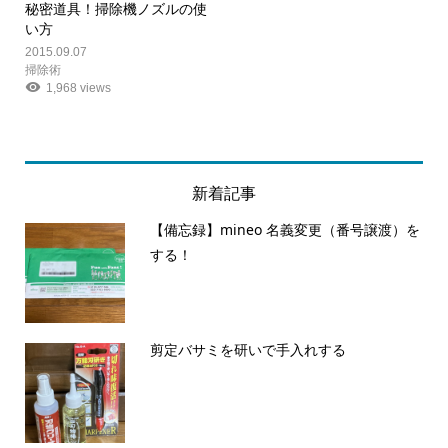
秘密道具！掃除機ノズルの使
い方
2015.09.07
掃除術
1,968 views
新着記事
【備忘録】mineo 名義変更（番号譲渡）を
する！
剪定バサミを研いで手入れする