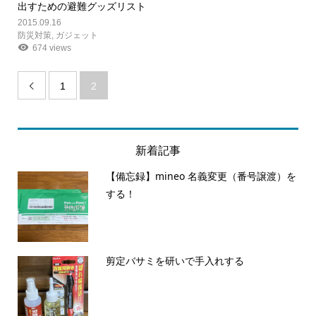
出すための避難グッズリスト
2015.09.16
防災対策
,
ガジェット
674 views
1
2

新着記事
【備忘録】mineo 名義変更（番号譲渡）を
する！
剪定バサミを研いで手入れする