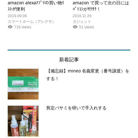
amazon alexaｱﾌﾟﾘの買い物ﾘ
amazon で買って次の日には
ｽﾄが便利
ﾊﾟｿｺﾝがｻｸｻｸ！
2019.09.09
2016.11.29
スマートホーム（アレクサ）
ガジェット
716 views
51 views
新着記事
【備忘録】mineo 名義変更（番号譲渡）を
する！
剪定バサミを研いで手入れする