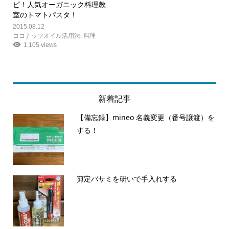
ピ！人気オーガニック料理教
室のトマトパスタ！
2015.08.12
ココナッツオイル活用法
,
料理
1,105 views
新着記事
【備忘録】mineo 名義変更（番号譲渡）を
する！
剪定バサミを研いで手入れする