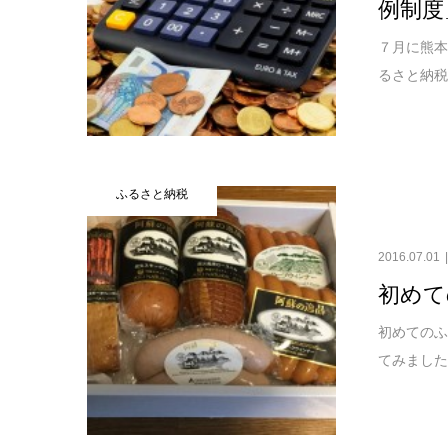
例制度
７月に熊本
るさと納税
ふるさと納税
2016.07.01
初めて
初めてのふ
てみました