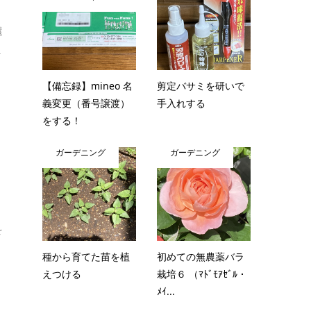
還
.
【備忘録】mineo 名
剪定バサミを研いで
義変更（番号譲渡）
手入れする
をする！
ガーデニング
ガーデニング
を
種から育てた苗を植
初めての無農薬バラ
えつける
栽培６ （ﾏﾄﾞﾓｱｾﾞﾙ・
ﾒｲ...