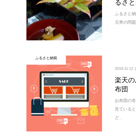
るさと
ふるさと納
元率の問題
ふるさと納税
2018.11.12
楽天の
布団
お布団の冬
見ている
ど...