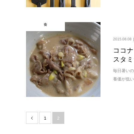
食
2015.08.08
ココナ
スタミ
毎日暑いの
養価が低い
1
2
