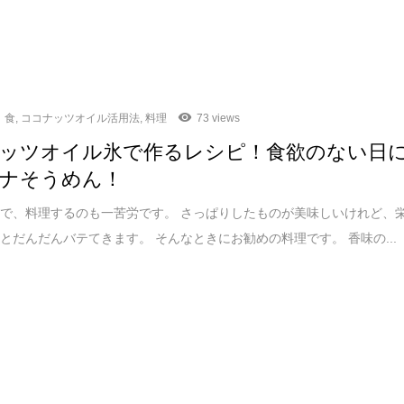
食
,
ココナッツオイル活用法
,
料理
73 views
ッツオイル氷で作るレシピ！食欲のない日
ナそうめん！
で、料理するのも一苦労です。 さっぱりしたものが美味しいけれど、
とだんだんバテてきます。 そんなときにお勧めの料理です。 香味の...