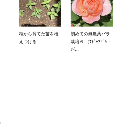
！
ま
種から育てた苗を植
初めての無農薬バラ
えつける
栽培６ （ﾏﾄﾞﾓｱｾﾞﾙ・
ﾒｲ...
ツ