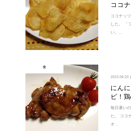
ココナ
ココナッ
した。 「
い。...
食
2015.08.20
にんに
ピ！鶏
毎日暑い
た。 ココ
オ...