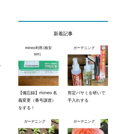
新着記事
mineo利用 (格安
ガーデニング
！
sim）
も
【備忘録】mineo 名
剪定バサミを研いで
義変更（番号譲渡）
手入れする
をする！
ガーデニング
ガーデニング