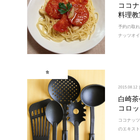
ココナ
料理教
予約の取れ
ナッツオイ
食
2015.08.12
白崎茶
コロッ
ココナッツ
のエキスト