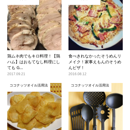
鶏ムネ肉でもキロ料理！【鶏
食べきれなかったそうめんリ
ハム】はおもてなし料理にし
メイク！家事えもんのそうめ
ても G...
んピザ！
2017.09.21
2016.08.12
ココナッツオイル活用法
ココナッツオイル活用法