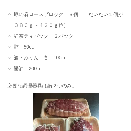
豚の肩ロースブロック ３個 （だいたい１個が
３８０ｇ～４２０ｇ位）
紅茶ティバック ２パック
酢 50cc
酒・みりん 各 100cc
醤油 200cc
必要な調理器具は鍋２つのみ。