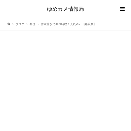
ゆめカメ情報局
ブログ
料理
作り置きにキロ料理！人気ﾒﾆｭｰ【紅茶豚】