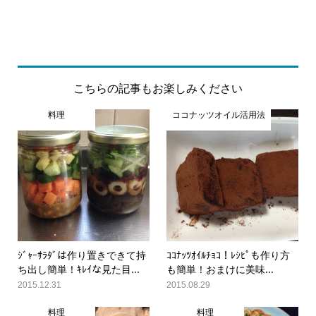
こちらの記事もお楽しみください
料理
ココナッツオイル活用法
ｼﾞｬｰｻﾗﾀﾞは作り置きできて持
ｺｺﾅｯﾂｵｲﾙﾁｮｺ！ﾚｼﾋﾟも作り方
ち出し簡単！ｷﾚｲな見た目...
も簡単！おまけに美味...
2015.12.31
2015.08.29
料理
料理