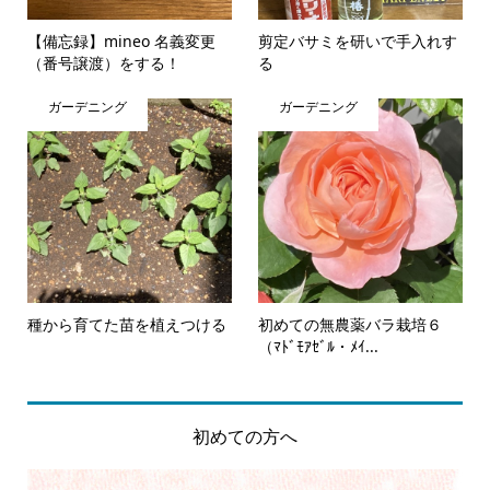
【備忘録】mineo 名義変更
剪定バサミを研いで手入れす
（番号譲渡）をする！
る
ガーデニング
ガーデニング
種から育てた苗を植えつける
初めての無農薬バラ栽培６
（ﾏﾄﾞﾓｱｾﾞﾙ・ﾒｲ...
初めての方へ