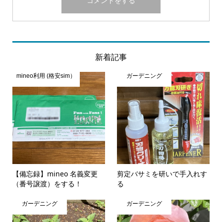
新着記事
mineo利用 (格安sim）
ガーデニング
【備忘録】mineo 名義変更
剪定バサミを研いで手入れす
（番号譲渡）をする！
る
ガーデニング
ガーデニング