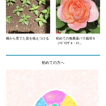
種から育てた苗を植えつける
初めての無農薬バラ栽培６
（ﾏﾄﾞﾓｱｾﾞﾙ・ﾒｲ...
初めての方へ