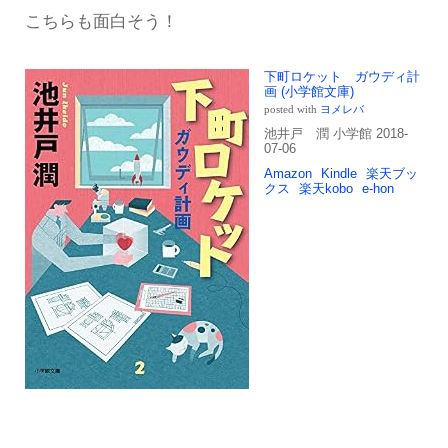
こちらも面白そう！
下町ロケット ガウディ計
画 (小学館文庫)
posted with
ヨメレバ
池井戸 潤 小学館 2018-
07-06
Amazon
Kindle
楽天ブッ
クス
楽天kobo
e-hon