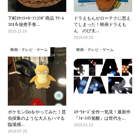
下町ﾛｹｯﾄ×ﾛｰｿﾝｺﾗﾎﾞ商品 ｸﾘｰﾑ
ドラえもんがローテクに思え
ｺﾛﾈ＆佃煮手巻...
てしまった！映画ドラえも
ん のび太...
2015.11.10
2018.04.10
映画・テレビ・ゲーム
映画・テレビ・ゲーム
ポケモンGoをやってみた！昆
ｽﾀｰｳｫｰｽﾞ全作一気見！最新作
虫採集のような大人もハマる
『ﾌｫｰｽの覚醒』は世代を...
臨場感...
2016.01.10
2016.07.25