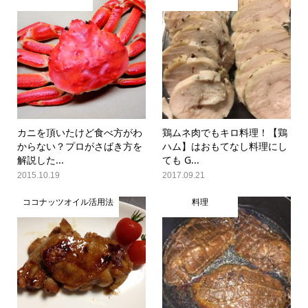
カニを頂いたけど食べ方がわ
鶏ムネ肉でもキロ料理！【鶏
からない？プロがさばき方を
ハム】はおもてなし料理にし
解説した...
ても G...
2015.10.19
2017.09.21
ココナッツオイル活用法
料理