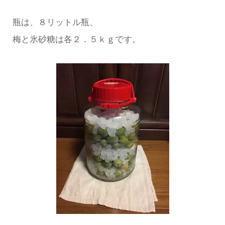
瓶は、８リットル瓶、
梅と氷砂糖は各２．５ｋｇです。