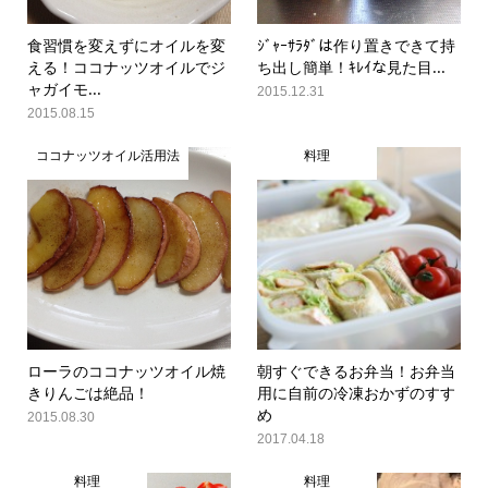
食習慣を変えずにオイルを変
ｼﾞｬｰｻﾗﾀﾞは作り置きできて持
える！ココナッツオイルでジ
ち出し簡単！ｷﾚｲな見た目...
ャガイモ...
2015.12.31
2015.08.15
ココナッツオイル活用法
料理
ローラのココナッツオイル焼
朝すぐできるお弁当！お弁当
きりんごは絶品！
用に自前の冷凍おかずのすす
め
2015.08.30
2017.04.18
料理
料理