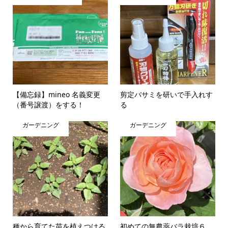
【備忘録】mineo 名義変更
剪定バサミを研いで手入れす
（番号譲渡）をする！
る
ガーデニング
ガーデニング
種から育てた苗を植えつける
初めての無農薬バラ栽培６