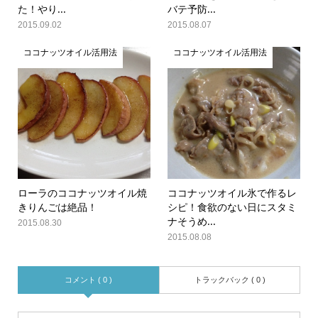
た！やり...
バテ予防...
2015.09.02
2015.08.07
ココナッツオイル活用法
ココナッツオイル活用法
ローラのココナッツオイル焼
ココナッツオイル氷で作るレ
きりんごは絶品！
シピ！食欲のない日にスタミ
ナそうめ...
2015.08.30
2015.08.08
コメント ( 0 )
トラックバック ( 0 )