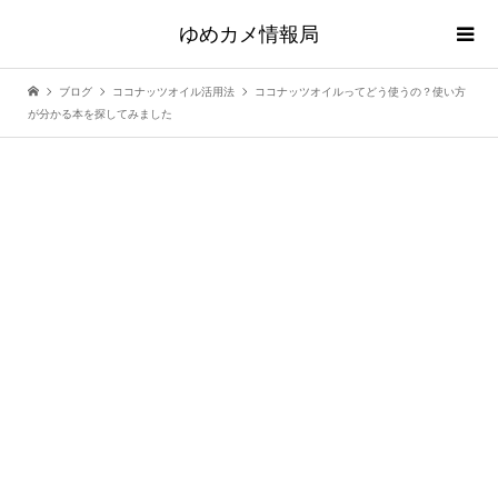
ゆめカメ情報局
ブログ
ココナッツオイル活用法
ココナッツオイルってどう使うの？使い方
が分かる本を探してみました