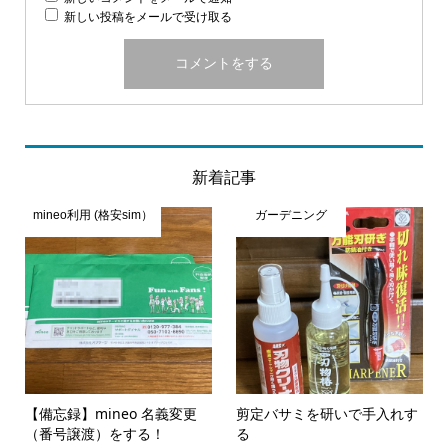
新しい投稿をメールで受け取る
新着記事
mineo利用 (格安sim）
ガーデニング
【備忘録】mineo 名義変更
剪定バサミを研いで手入れす
（番号譲渡）をする！
る