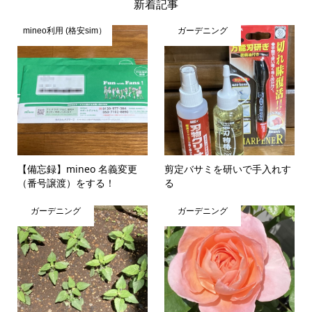
新着記事
mineo利用 (格安sim）
ガーデニング
【備忘録】mineo 名義変更
剪定バサミを研いで手入れす
（番号譲渡）をする！
る
ガーデニング
ガーデニング