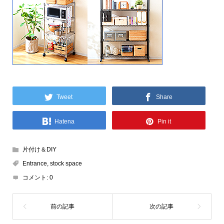
Tweet
Share
Hatena
Pin it
片付け＆DIY
Entrance
,
stock space
コメント:
0