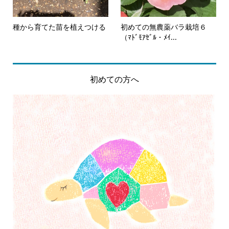
種から育てた苗を植えつける
初めての無農薬バラ栽培６
（ﾏﾄﾞﾓｱｾﾞﾙ・ﾒｲ...
初めての方へ