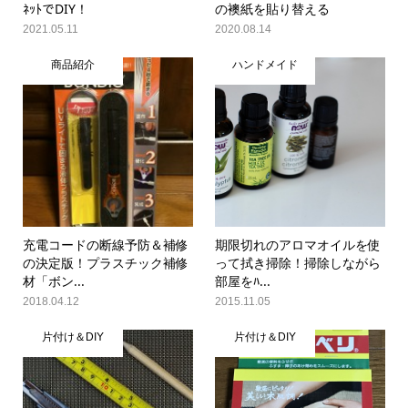
ﾈｯﾄでDIY！
の襖紙を貼り替える
2021.05.11
2020.08.14
商品紹介
ハンドメイド
充電コードの断線予防＆補修
期限切れのアロマオイルを使
の決定版！プラスチック補修
って拭き掃除！掃除しながら
材「ボン...
部屋をﾊ...
2018.04.12
2015.11.05
片付け＆DIY
片付け＆DIY