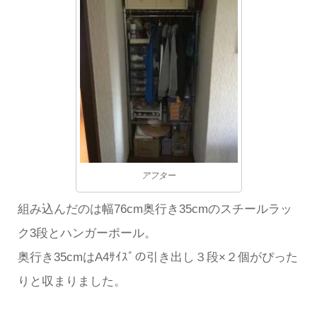
アフター
組み込んだのは幅76cm奥行き35cmのスチールラッ
ク3段とハンガーポール。
奥行き35cmはA4ｻｲｽﾞの引き出し３段×２個がぴった
りと収まりました。