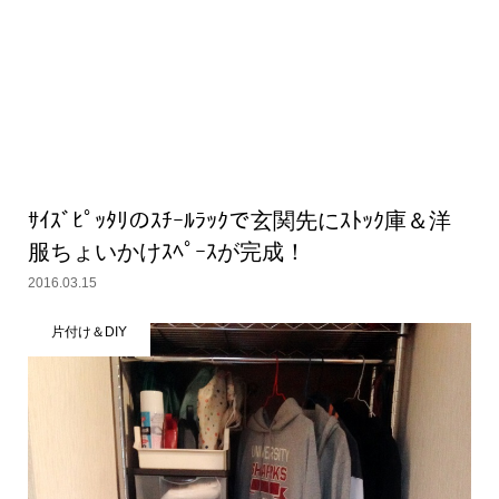
ｻｲｽﾞﾋﾟｯﾀﾘのｽﾁｰﾙﾗｯｸで玄関先にｽﾄｯｸ庫＆洋
服ちょいかけｽﾍﾟｰｽが完成！
2016.03.15
片付け＆DIY