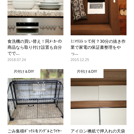
食洗機の買い替え！同ﾒｰｶｰの
ﾐﾆﾏﾘｽﾄって何？30分の抜き作
商品なら取り付け設置も自分
業で家電の保証書整理をや
でで...
っ...
2018.07.24
2015.12.25
片付け＆DIY
片付け＆DIY
ごみ集積ﾎﾞｯｸｽをｱﾝｸﾞﾙとﾜｲﾔｰ
アイロン襖紙で押入れの天袋