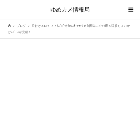
ゆめカメ情報局
ブログ
片付け＆DIY
ｻｲｽﾞﾋﾟｯﾀﾘのｽﾁｰﾙﾗｯｸで玄関先にｽﾄｯｸ庫＆洋服ちょいか
けｽﾍﾟｰｽが完成！